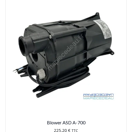
Blower ASD A-700
225.20
€
TTC