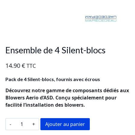
Ensemble de 4 Silent-blocs
14.90
€
TTC
Pack de 4 Silent-blocs, fournis avec écrous
Découvrez notre gamme de composants dédiés aux
Blowers Aerio d’ASD. Conçu spécialement pour
facilité l’installation des blowers.
quantité
Ajouter au panier
de