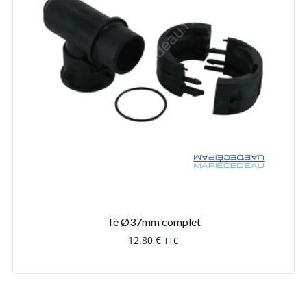
Té Ø37mm complet
12.80
€
TTC