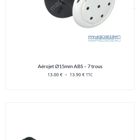
Aérojet Ø15mm ABS – 7 trous
Plage
13.00
€
–
13.90
€
TTC
de
prix :
13.00 €
à
13.90 €