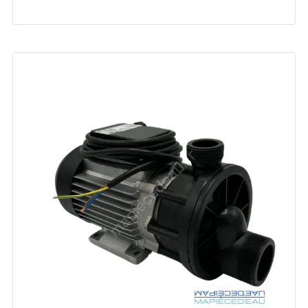
prix
prix
initial
actuel
était :
est :
334.00 €.
279.00 €.