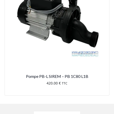
Pompe PB-L SIREM – PB 1C80 L1B
420.00
€
TTC