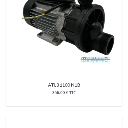
ATL3 1100 N1B
356.00
€
TTC