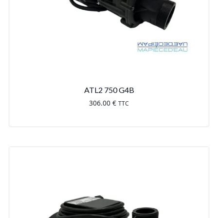
ATL2 750 G4B
306.00
€
TTC