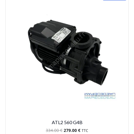
ATL2 560 G4B
Le
Le
334.00
€
279.00
€
TTC