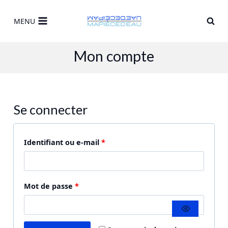
Skip
to
MENU
content
Mon compte
Se connecter
O
Identifiant ou e-mail
*
b
l
O
Mot de passe
*
i
b
g
l