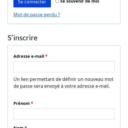
a
Se souvenir de moi
Se connecter
i
t
Mot de passe perdu ?
g
o
a
i
t
S’inscrire
r
o
e
i
O
Adresse e-mail
*
r
b
e
l
Un lien permettant de définir un nouveau mot
i
de passe sera envoyé à votre adresse e-mail.
g
Prénom
*
a
t
o
Nom
*