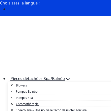
Skip
Choisissez la langue :
to
content
Pièces détachées Spa/Balnéo
Blowers
Pompes Balnéo
Pompes Spa
Chromothérapie
Speedy spa – Une nouvelle façon de piloter son Spa